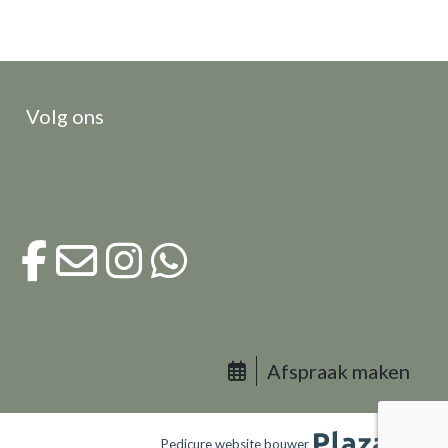
Volg ons
Afspraak maken
Pedicure website bouwer