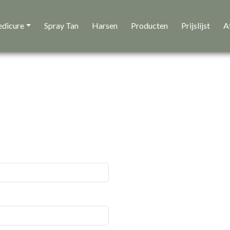
edicure
Spray Tan
Harsen
Producten
Prijslijst
A